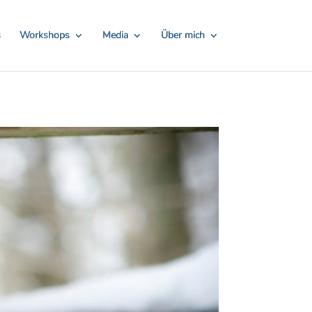
TH24
Hier Rabatt sichern!
s
Workshops
Media
Über mich