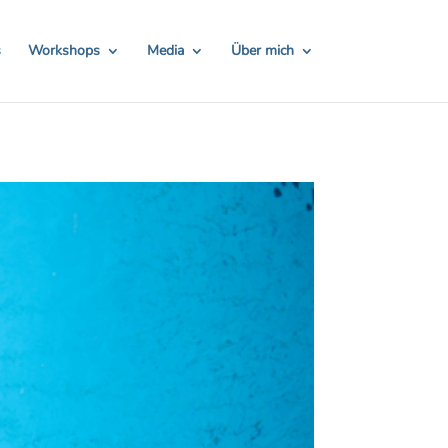
TH24
Hier Rabatt sichern!
s
Workshops
Media
Über mich