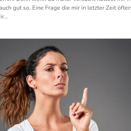
uch gut so. Eine Frage die mir in letzter Zeit öf
r...