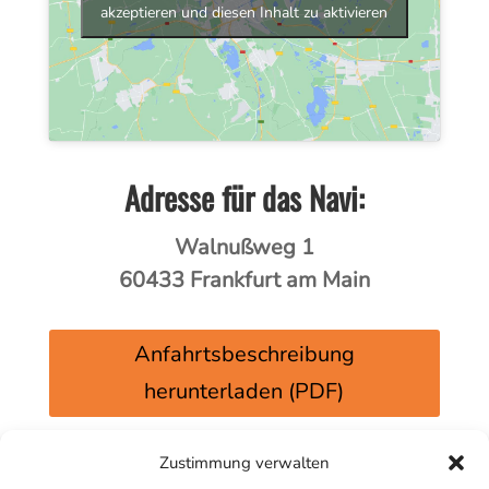
akzeptieren und diesen Inhalt zu aktivieren
Adresse für das Navi:
Walnußweg 1
60433 Frankfurt am Main
Anfahrtsbeschreibung
herunterladen (PDF)
Zustimmung verwalten
Zu den Wim Hof Workshops in