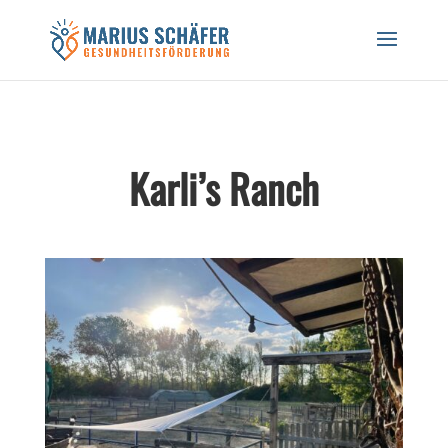
Black Friday Sale! 20% auf Workshops und
Gutscheine! CODE: BREATH24
Hier Rabatt sichern!
Karli’s Ranch