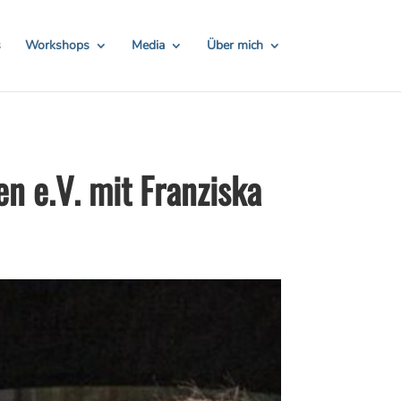
TH24
Hier Rabatt sichern!
s
Workshops
Media
Über mich
n e.V. mit Franziska