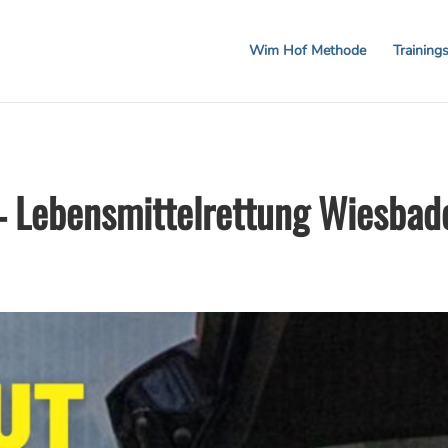
 20% auf Workshops und Gutscheine! CODE: BREA
Wim Hof Methode
Training
– Lebensmittelrettung Wiesbade