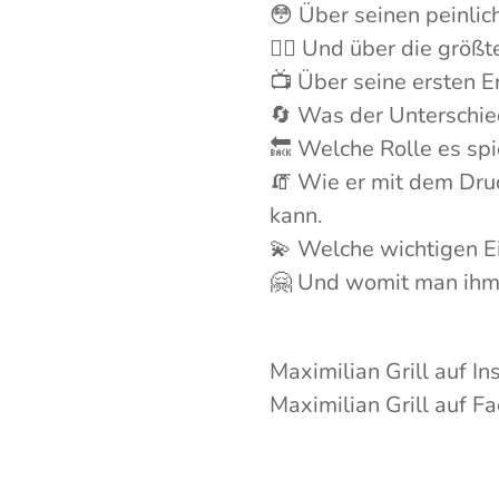
😳 Über seinen peinlic
🏋️‍♂️ Und über die grö
📺 Über seine ersten 
🔄 Was der Unterschied
🔙 Welche Rolle es sp
🧯 Wie er mit dem Dr
kann.
💫 Welche wichtigen Ei
🤗 Und womit man ihm
Maximilian Grill auf I
Maximilian Grill auf F