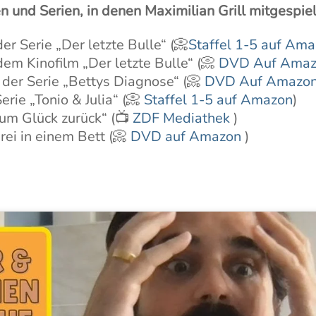
 und Serien, in denen Maximilian Grill mitgespiel
er Serie „Der letzte Bulle“ (📀
Staffel 1-5 auf Am
em Kinofilm „Der letzte Bulle“ (📀
DVD Auf Amaz
 der Serie „Bettys Diagnose“ (📀
DVD Auf Amazon
Serie „Tonio & Julia“ (📀
Staffel 1-5 auf Amazon
)
Zum Glück zurück“ (📺
ZDF Mediathek
)
ei in einem Bett (📀
DVD auf Amazon
)