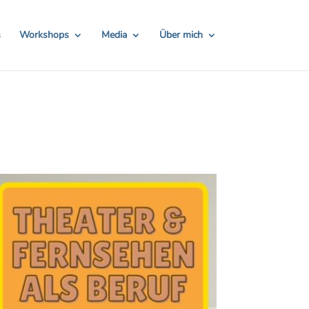
TH24
Hier Rabatt sichern!
s
Workshops
Media
Über mich