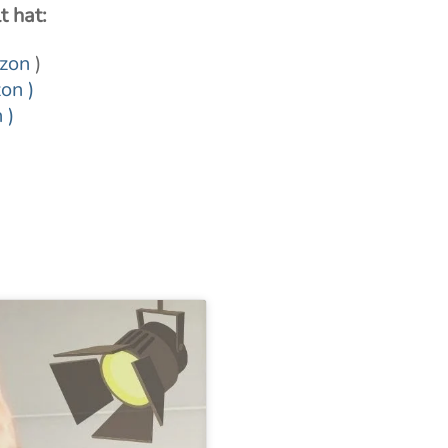
t hat:
azon
)
on )
 )