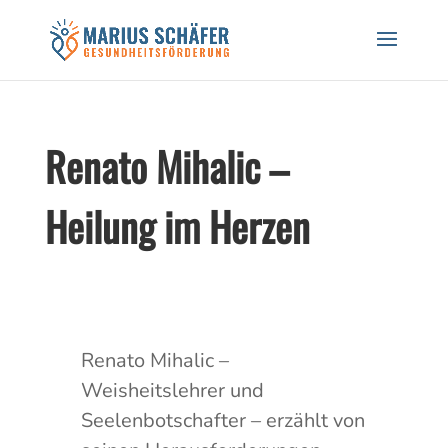
Black Friday Sale! 20% auf Workshops und
Gutscheine! CODE: BREATH24
Hier Rabatt sichern!
Renato Mihalic –
Heilung im Herzen
Renato Mihalic –
Weisheitslehrer und
Seelenbotschafter – erzählt von